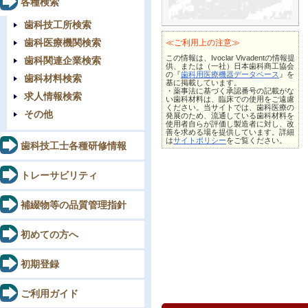
各種検索
歯科技工所検索
歯科医療機関検索
≪ご利用上の注意≫
この情報は、Ivoclar Vivadentの情報提
歯科関連企業検索
供、または（一社）日本歯科商工協会
の『
歯科用医療機器データベース
』を
歯科材料検索
基に掲載しています。
・薬事法に基づく承認番号の記載がな
求人情報検索
い歯科材料は、臨床での使用をご遠慮
ください。当サイトでは、歯科医療の
その他
発展のため、流通している歯科材料を
使用者自らが評価し製造者に対し、改
善を求める場を提供しています。詳細
は
サイトポリシー
をご覧ください。
歯科技工士各種研修情報
トレーサビリティ
補綴物等の品質管理指針
初めての方へ
初期登録
ご利用ガイド