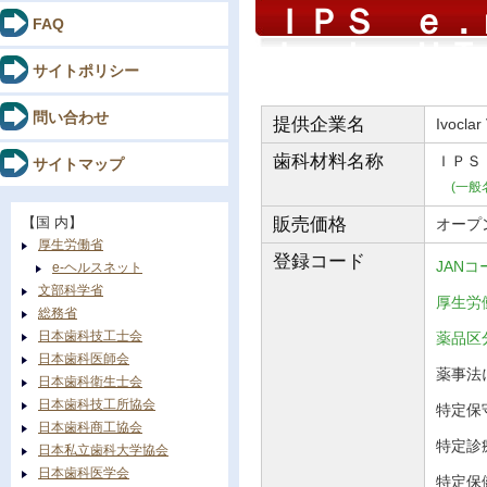
ＩＰＳ ｅ．
FAQ
Ｌａｂ ＨＴ
サイトポリシー
問い合わせ
提供企業名
Ivoclar
歯科材料
名称
ＩＰＳ
サイトマップ
(一般
【国 内】
販売価格
オープ
厚生労働省
登録コード
JANコ
e-ヘルスネット
文部科学省
厚生労働
総務省
日本歯科技工士会
薬品
日本歯科医師会
薬事法に
日本歯科衛生士会
日本歯科技工所協会
特定保守
日本歯科商工協会
特定診
日本私立歯科大学協会
日本歯科医学会
特定保