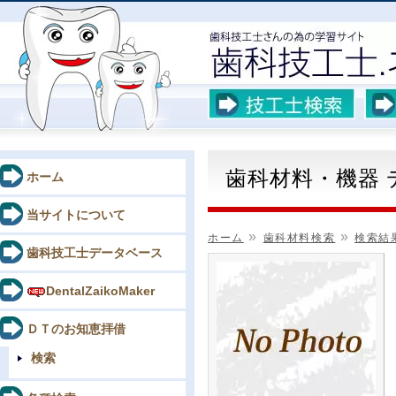
歯科材料・機器
ホーム
当サイトについて
»
»
ホーム
歯科材料検索
検索結
歯科技工士データベース
DentalZaikoMaker
ＤＴのお知恵拝借
検索