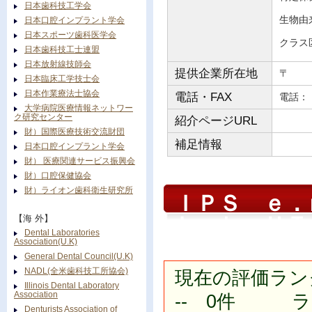
日本歯科技工学会
生物由
日本口腔インプラント学会
日本スポーツ歯科医学会
クラス
日本歯科技工士連盟
日本放射線技師会
提供企業所在地
〒
日本臨床工学技士会
日本作業療法士協会
電話・FAX
電
大学病院医療情報ネットワー
ク研究センター
紹介ページURL
財）国際医療技術交流財団
補足情報
日本口腔インプラント学会
財） 医療関連サービス振興会
財）口腔保健協会
財）ライオン歯科衛生研究所
ＩＰＳ ｅ．
Ｌａｂ ＨＴ
【海 外】
Dental Laboratories
Association(U.K)
General Dental Council(U.K)
NADL(全米歯科技工所協会)
現在の評価ラン
Illinois Dental Laboratory
Association
-- 0件 ラン
Denturists Association of