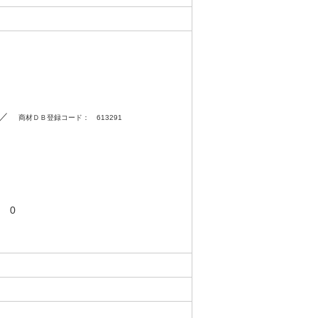
0 ／
商材ＤＢ登録コード： 613291
 0