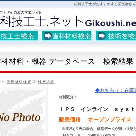
歯科技工士がおすすめする歯医者さん
歯科材料・機器 データベース 検索結果
»
»
歯科材料検索
検索結果
◆お知らせ：在庫管理ア
材料区分：
ＩＰＳ インライン ｓｙｓｔ
販売価格 オープンプライス
※価格が0円の場合、価格データが無い状態
JANコード： 4580268292578