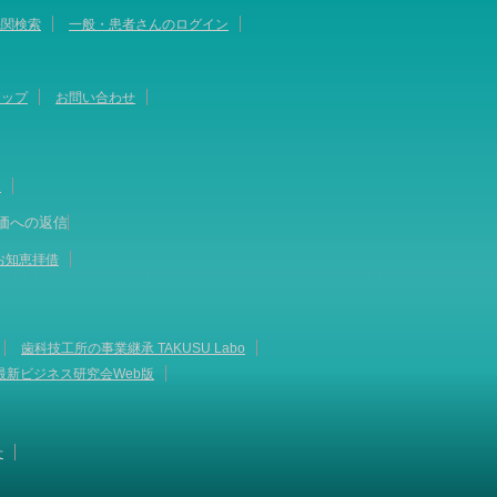
機関検索
一般・患者さんのログイン
マップ
お問い合わせ
て
価への返信
お知恵拝借
歯科技工所の事業継承 TAKUSU Labo
最新ビジネス研究会Web版
せ