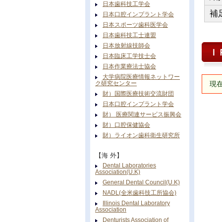
日本歯科技工学会
補
日本口腔インプラント学会
日本スポーツ歯科医学会
日本歯科技工士連盟
日本放射線技師会
Ｉ
日本臨床工学技士会
日本作業療法士協会
大学病院医療情報ネットワー
ク研究センター
現在
財）国際医療技術交流財団
日本口腔インプラント学会
財） 医療関連サービス振興会
財）口腔保健協会
財）ライオン歯科衛生研究所
【海 外】
Dental Laboratories
Association(U.K)
General Dental Council(U.K)
NADL(全米歯科技工所協会)
Illinois Dental Laboratory
Association
Denturists Association of