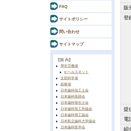
FAQ
販
登
サイトポリシー
問い合わせ
サイトマップ
【国 内】
厚生労働省
e-ヘルスネット
文部科学省
総務省
日本歯科技工士会
日本歯科医師会
日本歯科衛生士会
提
日本歯科技工所協会
日本歯科商工協会
電
日本私立歯科大学協会
日本歯科医学会
紹