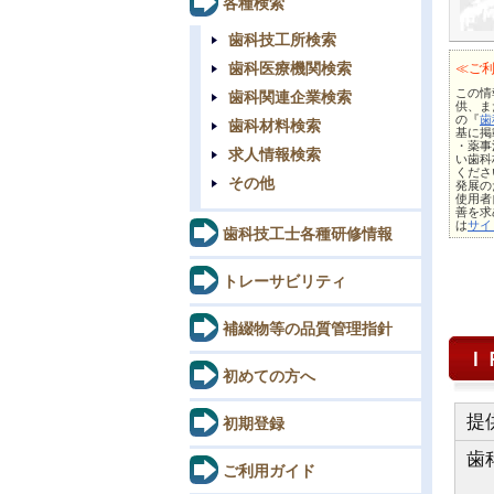
各種検索
歯科技工所検索
歯科医療機関検索
≪ご
この情報
歯科関連企業検索
供、ま
の『
歯
歯科材料検索
基に掲
・薬事
求人情報検索
い歯科
くださ
その他
発展の
使用者
善を求
は
サイ
歯科技工士各種研修情報
トレーサビリティ
補綴物等の品質管理指針
Ｉ
初めての方へ
提
初期登録
歯
ご利用ガイド