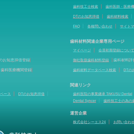
歯科技工士検索
歯科医師・医療
DTのお知恵拝借
歯科材料検索
FAQ
各種問い合わせ
サイト
歯科材料関連企業専用ページ
マイページ
会員初期登録につい
Tのお知恵拝借登録
歯科材料評
御社取扱歯科材料登録
歯科医療機関登録
歯科材料データベース検索
DTの
関連リンク
ベース
DTのお知恵拝借
歯科医院の事業継承 TAKUSU Dental
Dental Syncer
歯科技工士の為の
運営企業
株式会社シーエス24
お問い合わ