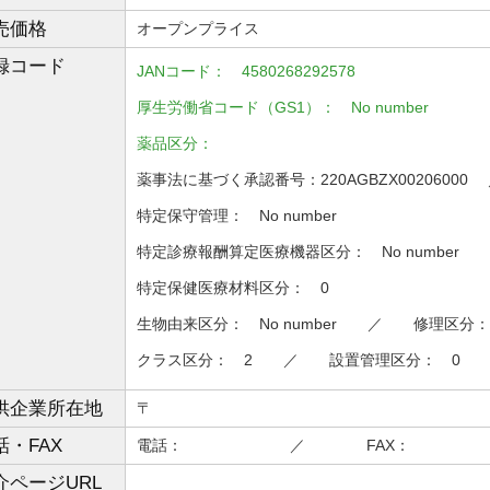
売価格
オープンプライス
録コード
JANコード： 4580268292578
厚生労働省コード（GS1）： No number
薬品区分：
薬事法に基づく承認番号：220AGBZX0020600
特定保守管理： No number
特定診療報酬算定医療機器区分： No number
特定保健医療材料区分： 0
生物由来区分： No number ／ 修理区分：
クラス区分： 2 ／ 設置管理区分： 0
供企業所在地
〒
話・FAX
電話： ／ FAX：
介ページURL