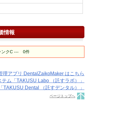
価情報
C --- 0件
プリ DentalZaikoMaker はこちら
「TAKUSU Labo （託すラボ）」
KUSU Dental （託すデンタル）」
ページトップへ