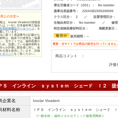
厚生労働省コード（GS1）： No number
薬事法承認番号： 220AGBZX0020600
利用上の注意≫
クラス区分： 2 ／ 設置管理区分： 
は、Ivoclar Vivadentの情報提
生物由来区分： No number ／ 修理
たは（一社）日本歯科商工協会
特定保険医療材料区分：
掲載更新日：
科用医療機器データベース
』を
載しています。
法に基づく承認番号の記載がな
販売期間：～
材料は、臨床での使用をご遠慮
い。当サイトでは、歯科医療の
重要：当サイトでは商品の販売を行っていません
ため、流通している歯科材料を
自らが評価し製造者に対し、改
める場を提供しています。詳細
トポリシー
をご覧ください。
商品コメント ：
評価
ＰＳ インライン ｓｙｓｔｅｍ シェード Ｉ２ 提
供企業名
Ivoclar Vivadent
科材料
名称
ＩＰＳ インライン ｓｙｓｔｅｍ シェード Ｉ
(一般名称： 歯科メタルセラミック修復用陶材 )