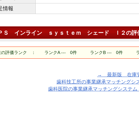
足情報
ＰＳ インライン ｓｙｓｔｅｍ シェード Ｉ２
の評
の評価ランク ： ランクA --- 0件 ランクB --- 0件 ランク
→ 最新版 在庫管理ア
歯科技工所の事業継承マッチングシステム
歯科医院の事業継承マッチングシステム「TA