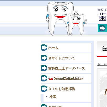
ホーム
当サイトについて
ホーム
歯科技工士データベース
DentalZaikoMaker
ＤＴのお知恵拝借
検索