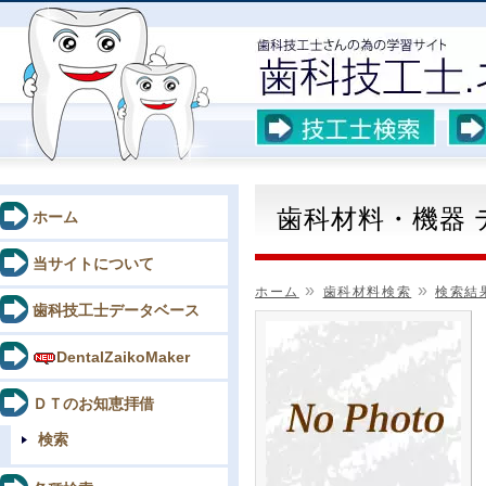
歯科材料・機器
ホーム
当サイトについて
»
»
ホーム
歯科材料検索
検索結
歯科技工士データベース
DentalZaikoMaker
ＤＴのお知恵拝借
検索