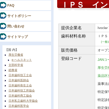
ＩＰＳ イン
FAQ
（６ｇ） ４
サイトポリシー
問い合わせ
提供企業名
Ivoclar
歯科材料
名称
ＩＰＳ
サイトマップ
(一般
【国 内】
販売価格
オープ
厚生労働省
登録コード
JANコ
e-ヘルスネット
文部科学省
厚生労働
総務省
日本歯科技工士会
薬品
日本歯科医師会
薬事法に
日本歯科衛生士会
日本歯科技工所協会
特定保守
日本歯科商工協会
特定診
日本私立歯科大学協会
日本歯科医学会
特定保