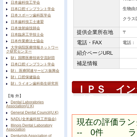
日本歯科技工学会
生物由
日本口腔インプラント学会
日本スポーツ歯科医学会
クラス
日本歯科技工士連盟
日本放射線技師会
提供企業所在地
〒
日本臨床工学技士会
日本作業療法士協会
電話・FAX
電
大学病院医療情報ネットワー
ク研究センター
紹介ページURL
財）国際医療技術交流財団
補足情報
日本口腔インプラント学会
財） 医療関連サービス振興会
財）口腔保健協会
財）ライオン歯科衛生研究所
ＩＰＳ イン
（６ｇ） ４
【海 外】
Dental Laboratories
Association(U.K)
General Dental Council(U.K)
NADL(全米歯科技工所協会)
現在の評価ラン
Illinois Dental Laboratory
Association
-- 0件 ラン
Denturists Association of