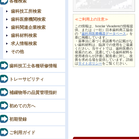
各種検索
歯科技工所検索
歯科医療機関検索
≪ご利用上の注意≫
この情報は、Ivoclar Vivadentの情報提
歯科関連企業検索
供、または（一社）日本歯科商工協会
の『
歯科用医療機器データベース
』を
歯科材料検索
基に掲載しています。
・薬事法に基づく承認番号の記載がな
求人情報検索
い歯科材料は、臨床での使用をご遠慮
ください。当サイトでは、歯科医療の
その他
発展のため、流通している歯科材料を
使用者自らが評価し製造者に対し、改
善を求める場を提供しています。詳細
は
サイトポリシー
をご覧ください。
歯科技工士各種研修情報
トレーサビリティ
補綴物等の品質管理指針
初めての方へ
初期登録
ご利用ガイド