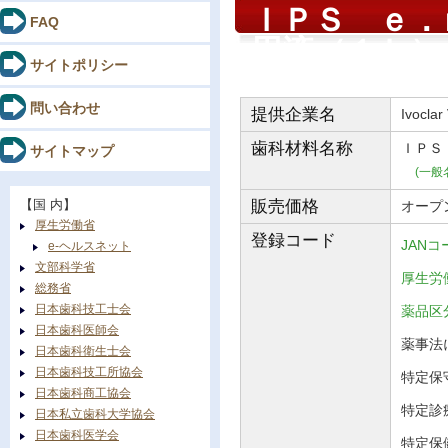
ＩＰＳ ｅ．
FAQ
用液（１Ｌ）
サイトポリシー
問い合わせ
提供企業名
Ivoclar
歯科材料
名称
ＩＰＳ
サイトマップ
(一般
【国 内】
販売価格
オープ
厚生労働省
登録コード
JANコ
e-ヘルスネット
文部科学省
厚生労働
総務省
日本歯科技工士会
薬品
日本歯科医師会
薬事法に
日本歯科衛生士会
日本歯科技工所協会
特定保守
日本歯科商工協会
特定診
日本私立歯科大学協会
日本歯科医学会
特定保