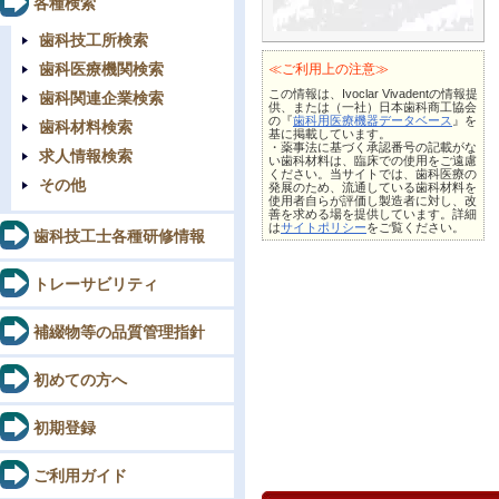
各種検索
歯科技工所検索
歯科医療機関検索
≪ご利用上の注意≫
この情報は、Ivoclar Vivadentの情報提
歯科関連企業検索
供、または（一社）日本歯科商工協会
の『
歯科用医療機器データベース
』を
歯科材料検索
基に掲載しています。
・薬事法に基づく承認番号の記載がな
求人情報検索
い歯科材料は、臨床での使用をご遠慮
ください。当サイトでは、歯科医療の
その他
発展のため、流通している歯科材料を
使用者自らが評価し製造者に対し、改
善を求める場を提供しています。詳細
は
サイトポリシー
をご覧ください。
歯科技工士各種研修情報
トレーサビリティ
補綴物等の品質管理指針
初めての方へ
初期登録
ご利用ガイド