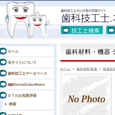
歯科材料・機器
ホーム
当サイトについて
»
»
ホーム
歯科材料検索
検索結
歯科技工士データベース
DentalZaikoMaker
ＤＴのお知恵拝借
検索