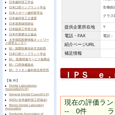
日本歯科技工学会
生物由
日本口腔インプラント学会
日本スポーツ歯科医学会
クラス
日本歯科技工士連盟
日本放射線技師会
提供企業所在地
〒
日本臨床工学技士会
日本作業療法士協会
電話・FAX
電
大学病院医療情報ネットワー
ク研究センター
紹介ページURL
財）国際医療技術交流財団
補足情報
日本口腔インプラント学会
財） 医療関連サービス振興会
財）口腔保健協会
財）ライオン歯科衛生研究所
ＩＰＳ ｅ．
用液（１Ｌ）
【海 外】
Dental Laboratories
Association(U.K)
General Dental Council(U.K)
NADL(全米歯科技工所協会)
現在の評価ラン
Illinois Dental Laboratory
Association
-- 0件 ラン
Denturists Association of