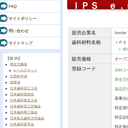
ＩＰＳ ｅ．
FAQ
（２．５ｋｇ
サイトポリシー
問い合わせ
提供企業名
Ivoclar
歯科材料
名称
ＩＰＳ
サイトマップ
(一般
【国 内】
販売価格
オープ
厚生労働省
登録コード
JANコ
e-ヘルスネット
文部科学省
厚生労働
総務省
日本歯科技工士会
薬品
日本歯科医師会
薬事法に
日本歯科衛生士会
日本歯科技工所協会
特定保守
日本歯科商工協会
特定診
日本私立歯科大学協会
日本歯科医学会
特定保