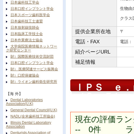
日本歯科技工学会
生物由
日本口腔インプラント学会
日本スポーツ歯科医学会
クラス
日本歯科技工士連盟
日本放射線技師会
提供企業所在地
〒
日本臨床工学技士会
日本作業療法士協会
電話・FAX
電
大学病院医療情報ネットワー
ク研究センター
紹介ページURL
財）国際医療技術交流財団
補足情報
日本口腔インプラント学会
財） 医療関連サービス振興会
財）口腔保健協会
財）ライオン歯科衛生研究所
ＩＰＳ ｅ．
（２．５ｋｇ
【海 外】
Dental Laboratories
Association(U.K)
General Dental Council(U.K)
NADL(全米歯科技工所協会)
現在の評価ラン
Illinois Dental Laboratory
Association
-- 0件 ラン
Denturists Association of