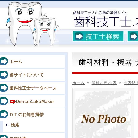
歯科材料・機器
ホーム
当サイトについて
»
»
ホーム
歯科材料検索
検索結
歯科技工士データベース
DentalZaikoMaker
ＤＴのお知恵拝借
検索