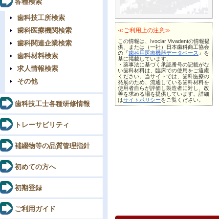
各種検索
歯科技工所検索
歯科医療機関検索
≪ご利用上の注意≫
この情報は、Ivoclar Vivadentの情報提
歯科関連企業検索
供、または（一社）日本歯科商工協会
の『
歯科用医療機器データベース
』を
歯科材料検索
基に掲載しています。
・薬事法に基づく承認番号の記載がな
求人情報検索
い歯科材料は、臨床での使用をご遠慮
ください。当サイトでは、歯科医療の
その他
発展のため、流通している歯科材料を
使用者自らが評価し製造者に対し、改
善を求める場を提供しています。詳細
は
サイトポリシー
をご覧ください。
歯科技工士各種研修情報
トレーサビリティ
補綴物等の品質管理指針
初めての方へ
初期登録
ご利用ガイド