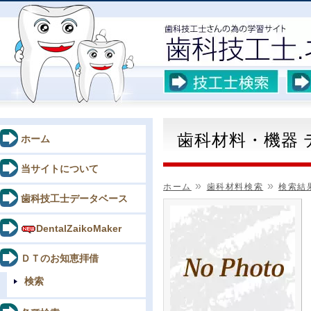
歯科材料・機器
ホーム
当サイトについて
»
»
ホーム
歯科材料検索
検索結
歯科技工士データベース
DentalZaikoMaker
ＤＴのお知恵拝借
検索