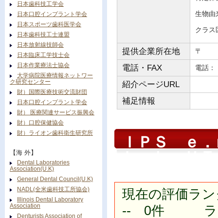
日本歯科技工学会
生物由
日本口腔インプラント学会
日本スポーツ歯科医学会
クラス
日本歯科技工士連盟
日本放射線技師会
提供企業所在地
〒
日本臨床工学技士会
日本作業療法士協会
電話・FAX
電
大学病院医療情報ネットワー
ク研究センター
紹介ページURL
財）国際医療技術交流財団
補足情報
日本口腔インプラント学会
財） 医療関連サービス振興会
財）口腔保健協会
財）ライオン歯科衛生研究所
ＩＰＳ ｅ．
Ｌａｂ ＨＴ
【海 外】
Dental Laboratories
Association(U.K)
General Dental Council(U.K)
NADL(全米歯科技工所協会)
現在の評価ラン
Illinois Dental Laboratory
Association
-- 0件 ラン
Denturists Association of