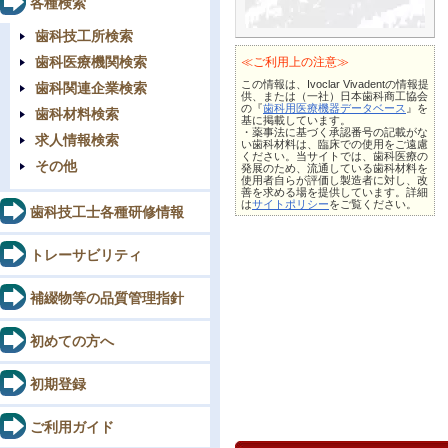
各種検索
歯科技工所検索
歯科医療機関検索
≪ご利用上の注意≫
この情報は、Ivoclar Vivadentの情報提
歯科関連企業検索
供、または（一社）日本歯科商工協会
の『
歯科用医療機器データベース
』を
歯科材料検索
基に掲載しています。
・薬事法に基づく承認番号の記載がな
求人情報検索
い歯科材料は、臨床での使用をご遠慮
ください。当サイトでは、歯科医療の
その他
発展のため、流通している歯科材料を
使用者自らが評価し製造者に対し、改
善を求める場を提供しています。詳細
は
サイトポリシー
をご覧ください。
歯科技工士各種研修情報
トレーサビリティ
補綴物等の品質管理指針
初めての方へ
初期登録
ご利用ガイド