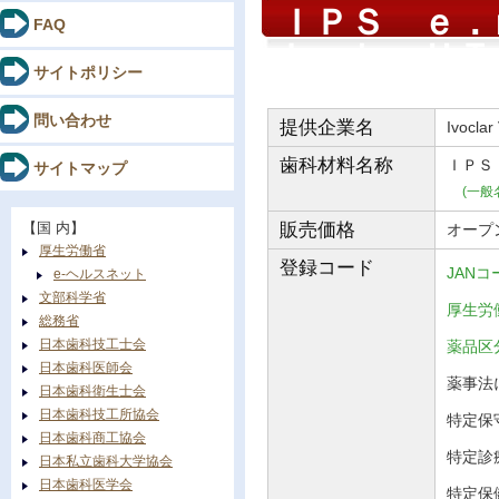
ＩＰＳ ｅ．
FAQ
Ｌａｂ ＨＴ
サイトポリシー
問い合わせ
提供企業名
Ivoclar
歯科材料
名称
ＩＰＳ
サイトマップ
(一般
【国 内】
販売価格
オープ
厚生労働省
登録コード
JANコ
e-ヘルスネット
文部科学省
厚生労働
総務省
日本歯科技工士会
薬品
日本歯科医師会
薬事法に
日本歯科衛生士会
日本歯科技工所協会
特定保守
日本歯科商工協会
特定診
日本私立歯科大学協会
日本歯科医学会
特定保