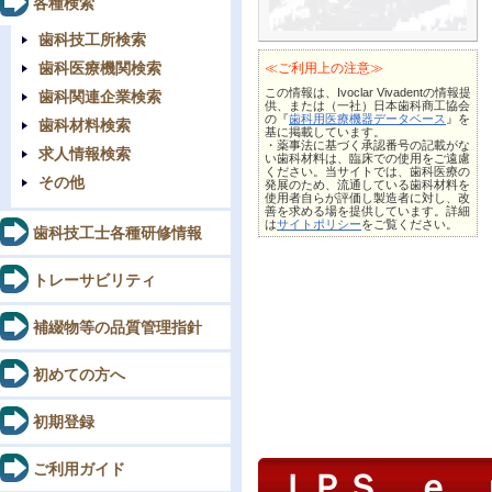
各種検索
歯科技工所検索
歯科医療機関検索
≪ご利用上の注意≫
この情報は、Ivoclar Vivadentの情報提
歯科関連企業検索
供、または（一社）日本歯科商工協会
の『
歯科用医療機器データベース
』を
歯科材料検索
基に掲載しています。
・薬事法に基づく承認番号の記載がな
求人情報検索
い歯科材料は、臨床での使用をご遠慮
ください。当サイトでは、歯科医療の
その他
発展のため、流通している歯科材料を
使用者自らが評価し製造者に対し、改
善を求める場を提供しています。詳細
は
サイトポリシー
をご覧ください。
歯科技工士各種研修情報
トレーサビリティ
補綴物等の品質管理指針
初めての方へ
初期登録
ご利用ガイド
ＩＰＳ ｅ．