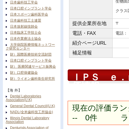
生物由
日本歯科技工学会
日本口腔インプラント学会
クラス
日本スポーツ歯科医学会
日本歯科技工士連盟
提供企業所在地
〒
日本放射線技師会
日本臨床工学技士会
電話・FAX
電
日本作業療法士協会
紹介ページURL
大学病院医療情報ネットワー
ク研究センター
補足情報
財）国際医療技術交流財団
日本口腔インプラント学会
財） 医療関連サービス振興会
財）口腔保健協会
ＩＰＳ ｅ．
財）ライオン歯科衛生研究所
価情報
【海 外】
Dental Laboratories
Association(U.K)
現在の評価ラン
General Dental Council(U.K)
NADL(全米歯科技工所協会)
-- 0件 ラン
Illinois Dental Laboratory
Association
Denturists Association of