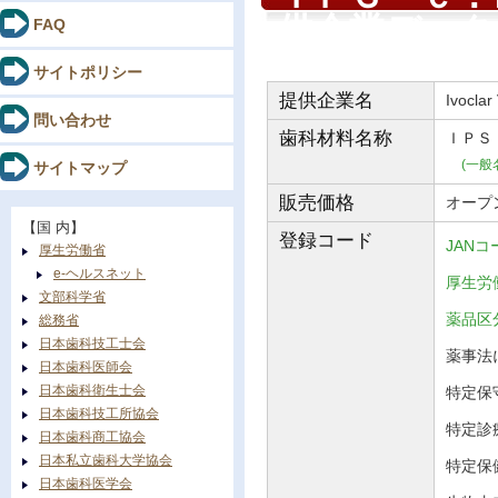
供企業データ
FAQ
サイトポリシー
提供企業名
Ivoclar
問い合わせ
歯科材料
名称
ＩＰＳ
(一般
サイトマップ
販売価格
オープ
【国 内】
登録コード
JANコ
厚生労働省
e-ヘルスネット
厚生労働
文部科学省
薬品
総務省
日本歯科技工士会
薬事法に
日本歯科医師会
日本歯科衛生士会
特定保守
日本歯科技工所協会
特定診
日本歯科商工協会
日本私立歯科大学協会
特定保
日本歯科医学会