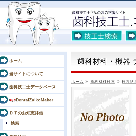
歯科材料・機器
ホーム
当サイトについて
»
»
ホーム
歯科材料検索
検索結
歯科技工士データベース
DentalZaikoMaker
ＤＴのお知恵拝借
検索