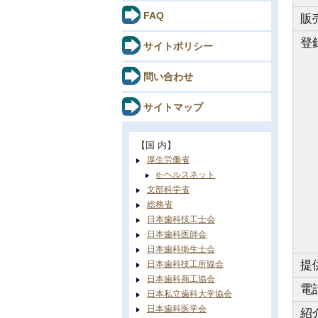
FAQ
販
登
サイトポリシー
問い合わせ
サイトマップ
【国 内】
厚生労働省
e-ヘルスネット
文部科学省
総務省
日本歯科技工士会
日本歯科医師会
日本歯科衛生士会
提
日本歯科技工所協会
日本歯科商工協会
電
日本私立歯科大学協会
日本歯科医学会
紹