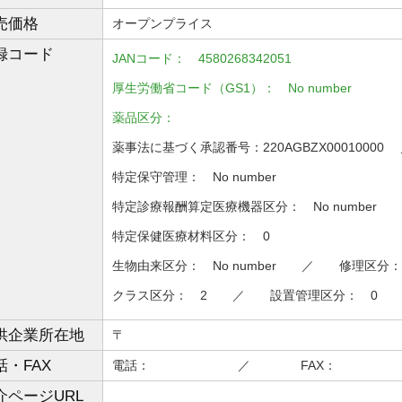
売価格
オープンプライス
録コード
JANコード： 4580268342051
厚生労働省コード（GS1）： No number
薬品区分：
薬事法に基づく承認番号：220AGBZX0001000
特定保守管理： No number
特定診療報酬算定医療機器区分： No number
特定保健医療材料区分： 0
生物由来区分： No number ／ 修理区分：
クラス区分： 2 ／ 設置管理区分： 0
供企業所在地
〒
話・FAX
電話： ／ FAX：
介ページURL