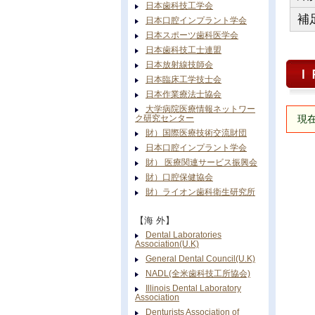
日本歯科技工学会
補
日本口腔インプラント学会
日本スポーツ歯科医学会
日本歯科技工士連盟
日本放射線技師会
Ｉ
日本臨床工学技士会
日本作業療法士協会
大学病院医療情報ネットワー
ク研究センター
現在
財）国際医療技術交流財団
日本口腔インプラント学会
財） 医療関連サービス振興会
財）口腔保健協会
財）ライオン歯科衛生研究所
【海 外】
Dental Laboratories
Association(U.K)
General Dental Council(U.K)
NADL(全米歯科技工所協会)
Illinois Dental Laboratory
Association
Denturists Association of