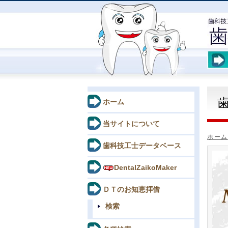
ホーム
当サイトについて
ホーム
歯科技工士データベース
DentalZaikoMaker
ＤＴのお知恵拝借
検索