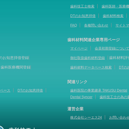
歯科技工士検索
歯科医師・医療
DTのお知恵拝借
歯科材料検索
FAQ
各種問い合わせ
サイト
歯科材料関連企業専用ページ
マイページ
会員初期登録につい
Tのお知恵拝借登録
歯科材料評
御社取扱歯科材料登録
歯科医療機関登録
歯科材料データベース検索
DTの
関連リンク
ベース
DTのお知恵拝借
歯科医院の事業継承 TAKUSU Dental
Dental Syncer
歯科技工士の為の
運営企業
株式会社シーエス24
お問い合わ