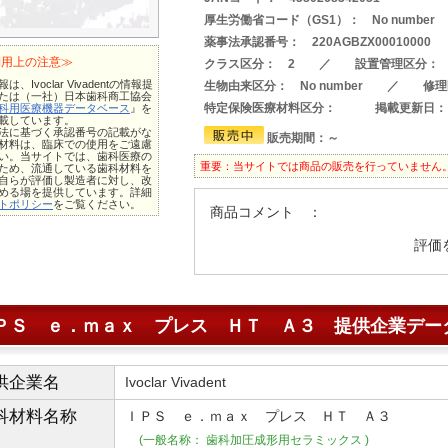
厚生労働省コード（GS1）： No number
薬事法承認番号： 220AGBZX0001000
利用上の注意≫
クラス区分： 2 ／ 設置管理区分： 
は、Ivoclar Vivadentの情報提
生物由来区分： No number ／ 修理
たは（一社）日本歯科商工協会
特定保険医療材料区分：
掲載更新日：
科用医療機器データベース
』を
載しています。
法に基づく承認番号の記載がな
販売期間：～
材料は、臨床での使用をご遠慮
い。当サイトでは、歯科医療の
重要：当サイトでは商品の販売を行っていません
ため、流通している歯科材料を
自らが評価し製造者に対し、改
める場を提供しています。詳細
トポリシー
をご覧ください。
商品コメント ：
評価
ＰＳ ｅ．ｍａｘ プレス ＨＴ Ａ３ 提供企業デー
供企業名
Ivoclar Vivadent
科材料
名称
ＩＰＳ ｅ．ｍａｘ プレス ＨＴ Ａ３
(一般名称： 歯科加圧成形用セラミックス )