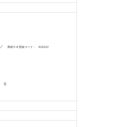
0 ／
商材ＤＢ登録コード： 626322
 0