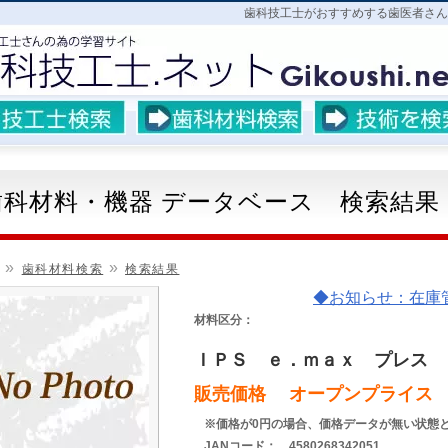
歯科技工士がおすすめする歯医者さん
歯科材料・機器 データベース 検索結果
»
»
歯科材料検索
検索結果
◆お知らせ：在庫管理ア
材料区分：
ＩＰＳ ｅ．ｍａｘ プレス 
販売価格 オープンプライス
※価格が0円の場合、価格データが無い状態
JANコード： 4580268342051