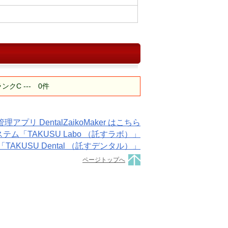
C --- 0件
プリ DentalZaikoMaker はこちら
「TAKUSU Labo （託すラボ）」
KUSU Dental （託すデンタル）」
ページトップへ