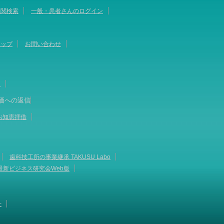
機関検索
一般・患者さんのログイン
マップ
お問い合わせ
て
価への返信
お知恵拝借
歯科技工所の事業継承 TAKUSU Labo
最新ビジネス研究会Web版
せ