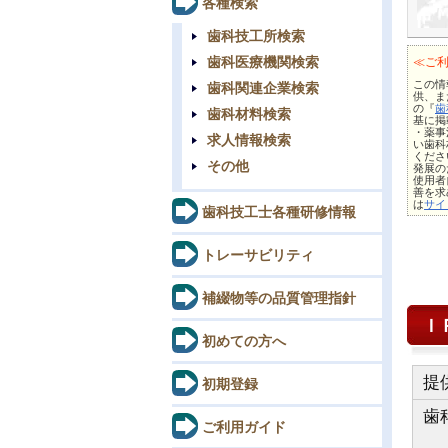
各種検索
歯科技工所検索
歯科医療機関検索
≪ご
この情報
歯科関連企業検索
供、ま
の『
歯
歯科材料検索
基に掲
・薬事
求人情報検索
い歯科
くださ
その他
発展の
使用者
善を求
は
サイ
歯科技工士各種研修情報
トレーサビリティ
補綴物等の品質管理指針
Ｉ
初めての方へ
提
初期登録
歯
ご利用ガイド