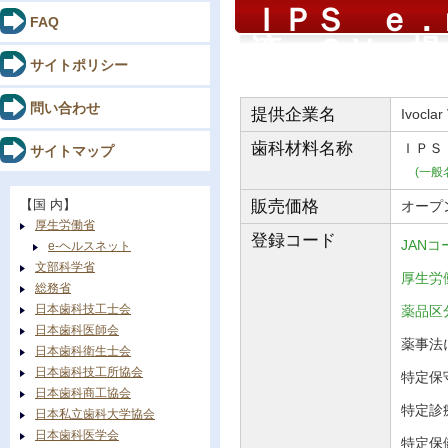
ＩＰＳ ｅ．
FAQ
液 ＣＶ 提
サイトポリシー
問い合わせ
提供企業名
Ivoclar
歯科材料
名称
ＩＰＳ
サイトマップ
(一般
【国 内】
販売価格
オープ
厚生労働省
登録コード
JANコ
e-ヘルスネット
文部科学省
厚生労働
総務省
日本歯科技工士会
薬品
日本歯科医師会
薬事法に
日本歯科衛生士会
日本歯科技工所協会
特定保守
日本歯科商工協会
特定診
日本私立歯科大学協会
日本歯科医学会
特定保