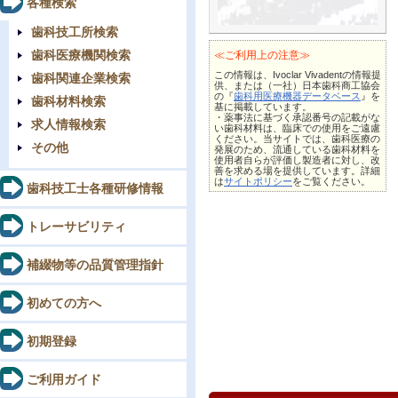
各種検索
歯科技工所検索
歯科医療機関検索
≪ご利用上の注意≫
この情報は、Ivoclar Vivadentの情報提
歯科関連企業検索
供、または（一社）日本歯科商工協会
の『
歯科用医療機器データベース
』を
歯科材料検索
基に掲載しています。
・薬事法に基づく承認番号の記載がな
求人情報検索
い歯科材料は、臨床での使用をご遠慮
ください。当サイトでは、歯科医療の
その他
発展のため、流通している歯科材料を
使用者自らが評価し製造者に対し、改
善を求める場を提供しています。詳細
は
サイトポリシー
をご覧ください。
歯科技工士各種研修情報
トレーサビリティ
補綴物等の品質管理指針
初めての方へ
初期登録
ご利用ガイド