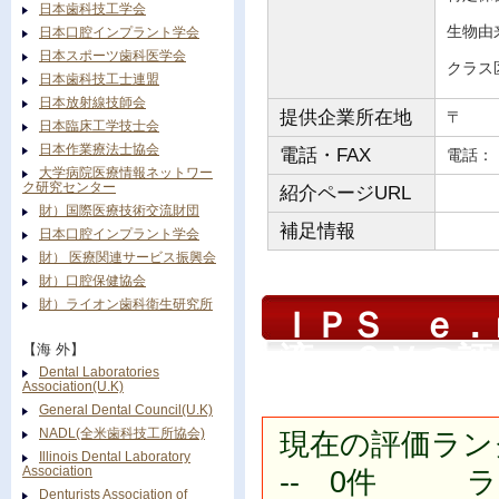
日本歯科技工学会
生物由
日本口腔インプラント学会
日本スポーツ歯科医学会
クラス
日本歯科技工士連盟
日本放射線技師会
提供企業所在地
〒
日本臨床工学技士会
日本作業療法士協会
電話・FAX
電
大学病院医療情報ネットワー
ク研究センター
紹介ページURL
財）国際医療技術交流財団
補足情報
日本口腔インプラント学会
財） 医療関連サービス振興会
財）口腔保健協会
財）ライオン歯科衛生研究所
ＩＰＳ ｅ．
液 ＣＶ
の評
【海 外】
Dental Laboratories
Association(U.K)
General Dental Council(U.K)
NADL(全米歯科技工所協会)
現在の評価ラン
Illinois Dental Laboratory
Association
-- 0件 ラン
Denturists Association of