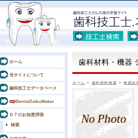
歯科材料・機器
ホーム
当サイトについて
»
»
ホーム
歯科材料検索
検索結
歯科技工士データベース
DentalZaikoMaker
ＤＴのお知恵拝借
検索