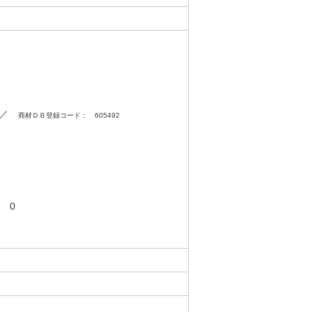
0 ／
商材ＤＢ登録コード： 605492
 0