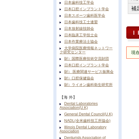
日本歯科技工学会
補
日本口腔インプラント学会
日本スポーツ歯科医学会
日本歯科技工士連盟
日本放射線技師会
Ｉ
日本臨床工学技士会
日本作業療法士協会
大学病院医療情報ネットワー
ク研究センター
現在
財）国際医療技術交流財団
日本口腔インプラント学会
財） 医療関連サービス振興会
財）口腔保健協会
財）ライオン歯科衛生研究所
【海 外】
Dental Laboratories
Association(U.K)
General Dental Council(U.K)
NADL(全米歯科技工所協会)
Illinois Dental Laboratory
Association
Denturists Association of