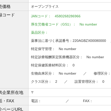
売価格
オープンプライス
録コード
JANコード： 4580268286966
厚生労働省コード（GS1）： No number
薬品区分：
薬事法に基づく承認番号：220AGBZX0008000
特定保守管理： No number
特定診療報酬算定医療機器区分： No number
特定保健医療材料区分： 0
生物由来区分： No number ／ 修理区分：
クラス区分： 2 ／ 設置管理区分： 0
供企業所在地
〒
話・FAX
電話： ／ FAX：
介ページURL