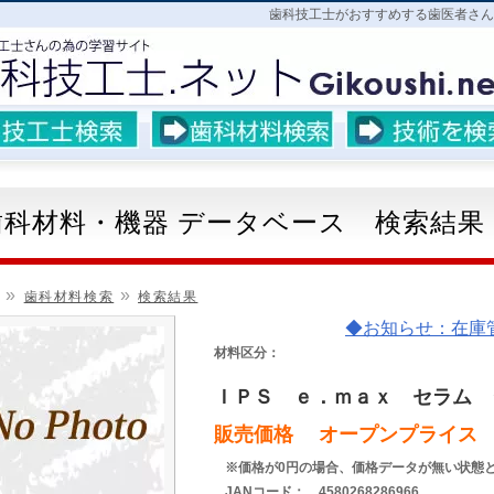
歯科技工士がおすすめする歯医者さん
歯科材料・機器 データベース 検索結果
»
»
歯科材料検索
検索結果
◆お知らせ：在庫管理ア
材料区分：
ＩＰＳ ｅ．ｍａｘ セラム 
販売価格 オープンプライス
※価格が0円の場合、価格データが無い状態
JANコード： 4580268286966