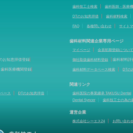
歯科技工士検索
歯科医師・医療
DTのお知恵拝借
歯科材料検索
FAQ
各種問い合わせ
サイト
歯科材料関連企業専用ページ
マイページ
会員初期登録につい
Tのお知恵拝借登録
歯科材料評
御社取扱歯科材料登録
歯科医療機関登録
歯科材料データベース検索
DTの
関連リンク
ベース
DTのお知恵拝借
歯科医院の事業継承 TAKUSU Dental
Dental Syncer
歯科技工士の為の
運営企業
株式会社シーエス24
お問い合わ