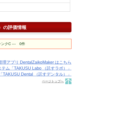
）
の評価情報
C --- 0件
プリ DentalZaikoMaker はこちら
「TAKUSU Labo （託すラボ）」
KUSU Dental （託すデンタル）」
ページトップへ