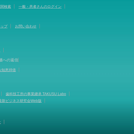
機関検索
一般・患者さんのログイン
マップ
お問い合わせ
て
価への返信
お知恵拝借
歯科技工所の事業継承 TAKUSU Labo
最新ビジネス研究会Web版
せ