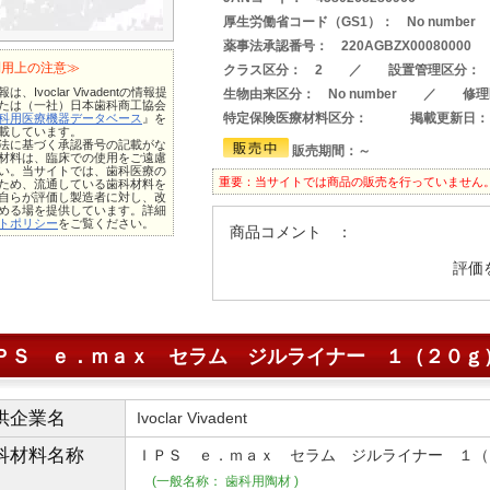
厚生労働省コード（GS1）： No number
薬事法承認番号： 220AGBZX0008000
利用上の注意≫
クラス区分： 2 ／ 設置管理区分： 
は、Ivoclar Vivadentの情報提
生物由来区分： No number ／ 修理
たは（一社）日本歯科商工協会
特定保険医療材料区分：
掲載更新日：
科用医療機器データベース
』を
載しています。
法に基づく承認番号の記載がな
販売期間：～
材料は、臨床での使用をご遠慮
い。当サイトでは、歯科医療の
重要：当サイトでは商品の販売を行っていません
ため、流通している歯科材料を
自らが評価し製造者に対し、改
める場を提供しています。詳細
トポリシー
をご覧ください。
商品コメント ：
評価
ＰＳ ｅ．ｍａｘ セラム ジルライナー １（２０ｇ
供企業名
Ivoclar Vivadent
科材料
名称
ＩＰＳ ｅ．ｍａｘ セラム ジルライナー １（
(一般名称： 歯科用陶材 )