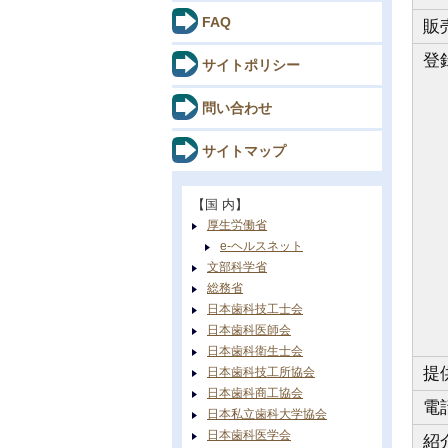
FAQ
販
登
サイトポリシー
問い合わせ
サイトマップ
【国 内】
厚生労働省
e-ヘルスネット
文部科学省
総務省
日本歯科技工士会
日本歯科医師会
日本歯科衛生士会
提
日本歯科技工所協会
日本歯科商工協会
電
日本私立歯科大学協会
日本歯科医学会
紹