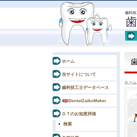
ホーム
当サイトについて
ホーム
歯科技工士データベース
DentalZaikoMaker
ＤＴのお知恵拝借
検索