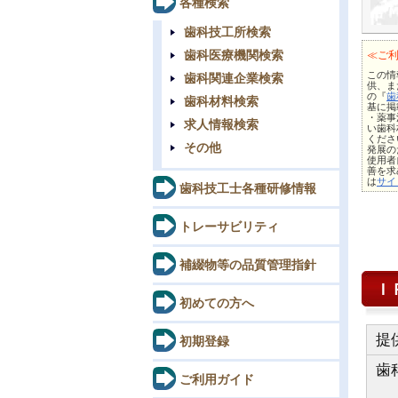
各種検索
歯科技工所検索
歯科医療機関検索
≪ご
この情報
歯科関連企業検索
供、ま
の『
歯
歯科材料検索
基に掲
・薬事
求人情報検索
い歯科
くださ
その他
発展の
使用者
善を求
は
サイ
歯科技工士各種研修情報
トレーサビリティ
補綴物等の品質管理指針
Ｉ
初めての方へ
提
初期登録
歯
ご利用ガイド