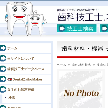
歯科材料・機器
ホーム
当サイトについて
»
»
ホーム
歯科材料検索
検索結
歯科技工士データベース
DentalZaikoMaker
ＤＴのお知恵拝借
検索