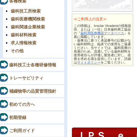
各種検索
歯科技工所検索
歯科医療機関検索
≪ご利用上の注意≫
この情報は、Ivoclar Vivadentの情報提
歯科関連企業検索
供、または（一社）日本歯科商工協会
の『
歯科用医療機器データベース
』を
歯科材料検索
基に掲載しています。
・薬事法に基づく承認番号の記載がな
求人情報検索
い歯科材料は、臨床での使用をご遠慮
ください。当サイトでは、歯科医療の
その他
発展のため、流通している歯科材料を
使用者自らが評価し製造者に対し、改
善を求める場を提供しています。詳細
は
サイトポリシー
をご覧ください。
歯科技工士各種研修情報
トレーサビリティ
補綴物等の品質管理指針
初めての方へ
初期登録
ご利用ガイド
ＩＰＳ ｅ