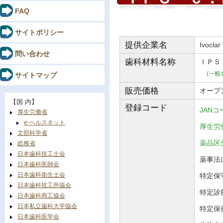
提供企業デー
FAQ
サイトポリシー
提供企業名
Ivoclar
問い合わせ
歯科材料
名称
ＩＰＳ
(一般
サイトマップ
販売価格
オープ
【国 内】
登録コード
JANコ
厚生労働省
e-ヘルスネット
厚生労働
文部科学省
薬品
総務省
日本歯科技工士会
薬事法に
日本歯科医師会
日本歯科衛生士会
特定保守
日本歯科技工所協会
特定診
日本歯科商工協会
日本私立歯科大学協会
特定保
日本歯科医学会