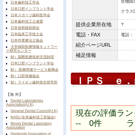
生物由
日本歯科技工学会
日本口腔インプラント学会
クラス
日本スポーツ歯科医学会
日本歯科技工士連盟
提供企業所在地
〒
日本放射線技師会
日本臨床工学技士会
電話・FAX
電
日本作業療法士協会
紹介ページURL
大学病院医療情報ネットワー
ク研究センター
補足情報
財）国際医療技術交流財団
日本口腔インプラント学会
財） 医療関連サービス振興会
財）口腔保健協会
ＩＰＳ ｅ．
財）ライオン歯科衛生研究所
評価情報
【海 外】
Dental Laboratories
Association(U.K)
現在の評価ラン
General Dental Council(U.K)
NADL(全米歯科技工所協会)
-- 0件 ラン
Illinois Dental Laboratory
Association
Denturists Association of