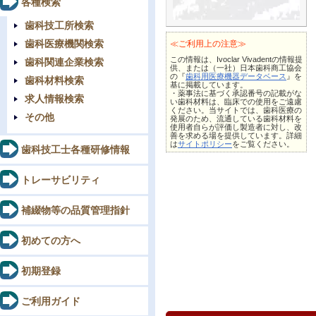
各種検索
歯科技工所検索
歯科医療機関検索
≪ご利用上の注意≫
この情報は、Ivoclar Vivadentの情報提
歯科関連企業検索
供、または（一社）日本歯科商工協会
の『
歯科用医療機器データベース
』を
歯科材料検索
基に掲載しています。
・薬事法に基づく承認番号の記載がな
求人情報検索
い歯科材料は、臨床での使用をご遠慮
ください。当サイトでは、歯科医療の
その他
発展のため、流通している歯科材料を
使用者自らが評価し製造者に対し、改
善を求める場を提供しています。詳細
は
サイトポリシー
をご覧ください。
歯科技工士各種研修情報
トレーサビリティ
補綴物等の品質管理指針
初めての方へ
初期登録
ご利用ガイド