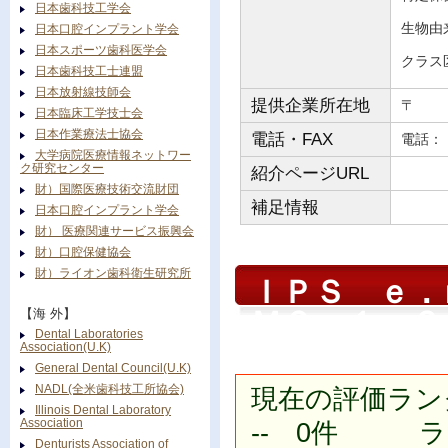
日本歯科技工学会
生物由
日本口腔インプラント学会
日本スポーツ歯科医学会
クラス
日本歯科技工士連盟
日本放射線技師会
提供企業所在地
〒
日本臨床工学技士会
日本作業療法士協会
電話・FAX
電
大学病院医療情報ネットワー
ク研究センター
紹介ページURL
財）国際医療技術交流財団
補足情報
日本口腔インプラント学会
財） 医療関連サービス振興会
財）口腔保健協会
財）ライオン歯科衛生研究所
ＩＰＳ ｅ
ＭＯ １ 
【海 外】
Dental Laboratories
Association(U.K)
General Dental Council(U.K)
NADL(全米歯科技工所協会)
現在の評価ラン
Illinois Dental Laboratory
Association
-- 0件 ラン
Denturists Association of