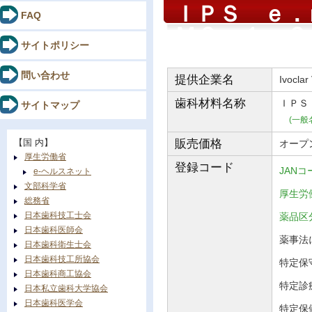
ＩＰＳ ｅ
FAQ
ＭＯ １ 
サイトポリシー
問い合わせ
提供企業名
Ivoclar
歯科材料
名称
ＩＰＳ
サイトマップ
(一般
【国 内】
販売価格
オープ
厚生労働省
登録コード
JANコ
e-ヘルスネット
文部科学省
厚生労働
総務省
日本歯科技工士会
薬品
日本歯科医師会
薬事法に
日本歯科衛生士会
日本歯科技工所協会
特定保守
日本歯科商工協会
特定診
日本私立歯科大学協会
日本歯科医学会
特定保