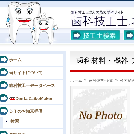
歯科材料・機器
ホーム
当サイトについて
»
»
ホーム
歯科材料検索
検索結
歯科技工士データベース
DentalZaikoMaker
ＤＴのお知恵拝借
検索