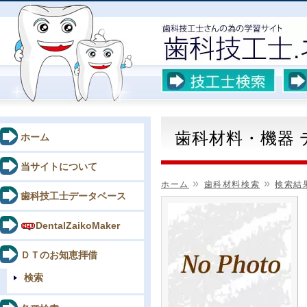
歯科材料・機器
ホーム
当サイトについて
»
»
ホーム
歯科材料検索
検索結
歯科技工士データベース
DentalZaikoMaker
ＤＴのお知恵拝借
検索