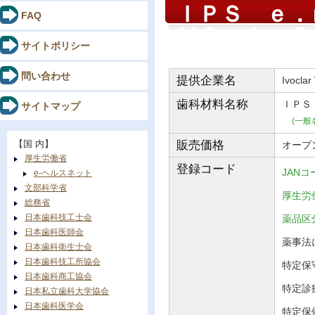
ＩＰＳ ｅ
FAQ
ＭＯ １ 
サイトポリシー
問い合わせ
提供企業名
Ivoclar
歯科材料
名称
ＩＰＳ
サイトマップ
(一般
【国 内】
販売価格
オープ
厚生労働省
登録コード
JANコ
e-ヘルスネット
文部科学省
厚生労働
総務省
日本歯科技工士会
薬品
日本歯科医師会
薬事法に
日本歯科衛生士会
日本歯科技工所協会
特定保守
日本歯科商工協会
特定診
日本私立歯科大学協会
日本歯科医学会
特定保