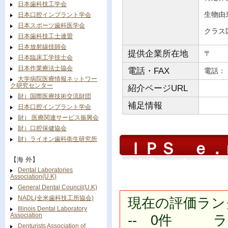
日本歯科技工学会
生物由
日本口腔インプラント学会
日本スポーツ歯科医学会
クラス
日本歯科技工士連盟
日本放射線技師会
提供企業所在地
〒
日本臨床工学技士会
日本作業療法士協会
電話・FAX
電
大学病院医療情報ネットワー
ク研究センター
紹介ページURL
財）国際医療技術交流財団
補足情報
日本口腔インプラント学会
財） 医療関連サービス振興会
財）口腔保健協会
財）ライオン歯科衛生研究所
ＩＰＳ ｅ
ＭＯ １ 
【海 外】
Dental Laboratories
Association(U.K)
General Dental Council(U.K)
NADL(全米歯科技工所協会)
現在の評価ラン
Illinois Dental Laboratory
Association
-- 0件 ラン
Denturists Association of