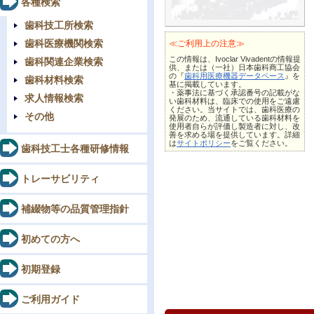
各種検索
歯科技工所検索
歯科医療機関検索
≪ご利用上の注意≫
この情報は、Ivoclar Vivadentの情報提
歯科関連企業検索
供、または（一社）日本歯科商工協会
の『
歯科用医療機器データベース
』を
歯科材料検索
基に掲載しています。
・薬事法に基づく承認番号の記載がな
求人情報検索
い歯科材料は、臨床での使用をご遠慮
ください。当サイトでは、歯科医療の
その他
発展のため、流通している歯科材料を
使用者自らが評価し製造者に対し、改
善を求める場を提供しています。詳細
は
サイトポリシー
をご覧ください。
歯科技工士各種研修情報
トレーサビリティ
補綴物等の品質管理指針
初めての方へ
初期登録
ご利用ガイド