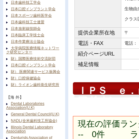
日本歯科技工学会
生物由
日本口腔インプラント学会
日本スポーツ歯科医学会
クラス
日本歯科技工士連盟
日本放射線技師会
提供企業所在地
〒
日本臨床工学技士会
日本作業療法士協会
電話・FAX
電
大学病院医療情報ネットワー
ク研究センター
紹介ページURL
財）国際医療技術交流財団
補足情報
日本口腔インプラント学会
財） 医療関連サービス振興会
財）口腔保健協会
財）ライオン歯科衛生研究所
ＩＰＳ ｅ
アドオン コ
【海 外】
Dental Laboratories
Association(U.K)
General Dental Council(U.K)
NADL(全米歯科技工所協会)
現在の評価ラン
Illinois Dental Laboratory
Association
-- 0件 ラン
Denturists Association of