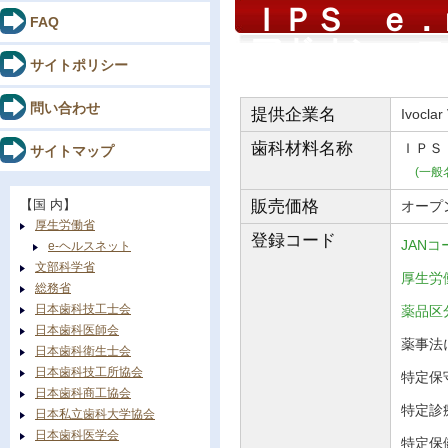
ＩＰＳ ｅ
FAQ
アドオン コ
サイトポリシー
問い合わせ
提供企業名
Ivoclar
歯科材料
名称
ＩＰＳ
サイトマップ
(一般
【国 内】
販売価格
オープ
厚生労働省
登録コード
JANコ
e-ヘルスネット
文部科学省
厚生労働
総務省
日本歯科技工士会
薬品
日本歯科医師会
薬事法に
日本歯科衛生士会
日本歯科技工所協会
特定保守
日本歯科商工協会
特定診
日本私立歯科大学協会
日本歯科医学会
特定保