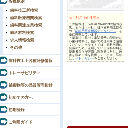
各種検索
歯科技工所検索
歯科医療機関検索
≪ご利用上の注意≫
この情報は、Ivoclar Vivadentの情報提
歯科関連企業検索
供、または（一社）日本歯科商工協会
の『
歯科用医療機器データベース
』を
歯科材料検索
基に掲載しています。
・薬事法に基づく承認番号の記載がな
求人情報検索
い歯科材料は、臨床での使用をご遠慮
ください。当サイトでは、歯科医療の
その他
発展のため、流通している歯科材料を
使用者自らが評価し製造者に対し、改
善を求める場を提供しています。詳細
は
サイトポリシー
をご覧ください。
歯科技工士各種研修情報
トレーサビリティ
補綴物等の品質管理指針
初めての方へ
初期登録
ご利用ガイド