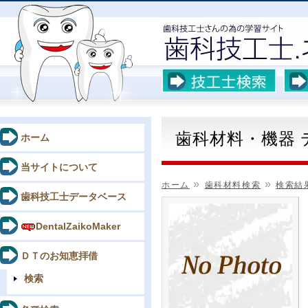
歯科材料・機器
ホーム
当サイトについて
»
»
ホーム
歯科材料検索
検索結
歯科技工士データベース
DentalZaikoMaker
ＤＴのお知恵拝借
検索