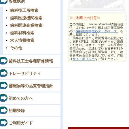
各種検索
歯科技工所検索
歯科医療機関検索
≪ご利用上の注意≫
この情報は、Ivoclar Vivadentの情報提
歯科関連企業検索
供、または（一社）日本歯科商工協会
の『
歯科用医療機器データベース
』を
歯科材料検索
基に掲載しています。
・薬事法に基づく承認番号の記載がな
求人情報検索
い歯科材料は、臨床での使用をご遠慮
ください。当サイトでは、歯科医療の
その他
発展のため、流通している歯科材料を
使用者自らが評価し製造者に対し、改
善を求める場を提供しています。詳細
は
サイトポリシー
をご覧ください。
歯科技工士各種研修情報
トレーサビリティ
補綴物等の品質管理指針
初めての方へ
初期登録
ご利用ガイド