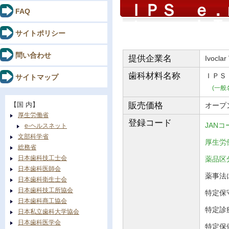
ＩＰＳ ｅ．
FAQ
ｔｅｒ ＬＴ
サイトポリシー
問い合わせ
提供企業名
Ivoclar
歯科材料
名称
ＩＰＳ
サイトマップ
(一般
【国 内】
販売価格
オープ
厚生労働省
登録コード
JANコ
e-ヘルスネット
文部科学省
厚生労働
総務省
日本歯科技工士会
薬品
日本歯科医師会
薬事法に
日本歯科衛生士会
日本歯科技工所協会
特定保守
日本歯科商工協会
特定診
日本私立歯科大学協会
日本歯科医学会
特定保