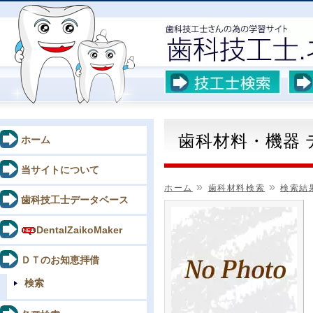
歯科材料・機器
ホーム
当サイトについて
»
»
ホーム
歯科材料検索
検索結
歯科技工士データベース
DentalZaikoMaker
ＤＴのお知恵拝借
検索