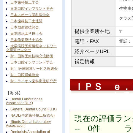
日本歯科技工学会
生物由
日本口腔インプラント学会
日本スポーツ歯科医学会
クラス
日本歯科技工士連盟
日本放射線技師会
提供企業所在地
〒
日本臨床工学技士会
日本作業療法士協会
電話・FAX
電
大学病院医療情報ネットワー
ク研究センター
紹介ページURL
財）国際医療技術交流財団
補足情報
日本口腔インプラント学会
財） 医療関連サービス振興会
財）口腔保健協会
財）ライオン歯科衛生研究所
ＩＰＳ ｅ．
ｔｅｒ ＬＴ
【海 外】
Dental Laboratories
Association(U.K)
General Dental Council(U.K)
NADL(全米歯科技工所協会)
現在の評価ラン
Illinois Dental Laboratory
Association
-- 0件 ラン
Denturists Association of