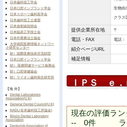
日本歯科技工学会
生物由
日本口腔インプラント学会
日本スポーツ歯科医学会
クラス
日本歯科技工士連盟
日本放射線技師会
提供企業所在地
〒
日本臨床工学技士会
日本作業療法士協会
電話・FAX
電
大学病院医療情報ネットワー
ク研究センター
紹介ページURL
財）国際医療技術交流財団
補足情報
日本口腔インプラント学会
財） 医療関連サービス振興会
財）口腔保健協会
財）ライオン歯科衛生研究所
ＩＰＳ ｅ．
ｔｅｒ ＨＴ
【海 外】
Dental Laboratories
Association(U.K)
General Dental Council(U.K)
NADL(全米歯科技工所協会)
現在の評価ラン
Illinois Dental Laboratory
Association
-- 0件 ラン
Denturists Association of