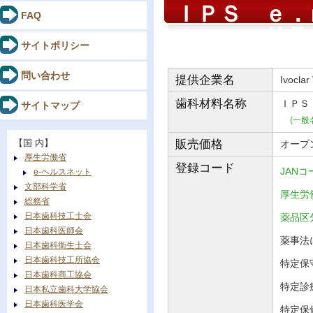
ＩＰＳ ｅ．
FAQ
ｔｅｒ ＨＴ
サイトポリシー
問い合わせ
提供企業名
Ivoclar
歯科材料
名称
ＩＰＳ
サイトマップ
(一般
【国 内】
販売価格
オープ
厚生労働省
登録コード
JANコ
e-ヘルスネット
文部科学省
厚生労働
総務省
日本歯科技工士会
薬品
日本歯科医師会
薬事法に
日本歯科衛生士会
日本歯科技工所協会
特定保守
日本歯科商工協会
特定診
日本私立歯科大学協会
日本歯科医学会
特定保