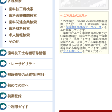
各種検索
歯科技工所検索
歯科医療機関検索
≪ご利用上の注意≫
この情報は、Ivoclar Vivadentの情報提
歯科関連企業検索
供、または（一社）日本歯科商工協会
の『
歯科用医療機器データベース
』を
歯科材料検索
基に掲載しています。
・薬事法に基づく承認番号の記載がな
求人情報検索
い歯科材料は、臨床での使用をご遠慮
ください。当サイトでは、歯科医療の
その他
発展のため、流通している歯科材料を
使用者自らが評価し製造者に対し、改
善を求める場を提供しています。詳細
は
サイトポリシー
をご覧ください。
歯科技工士各種研修情報
トレーサビリティ
補綴物等の品質管理指針
初めての方へ
初期登録
ご利用ガイド