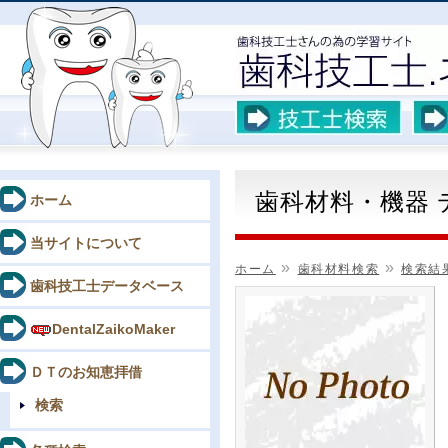
歯科材料・機器
ホーム
当サイトについて
»
»
ホーム
歯科材料検索
検索結
歯科技工士データベース
DentalZaikoMaker
ＤＴのお知恵拝借
検索