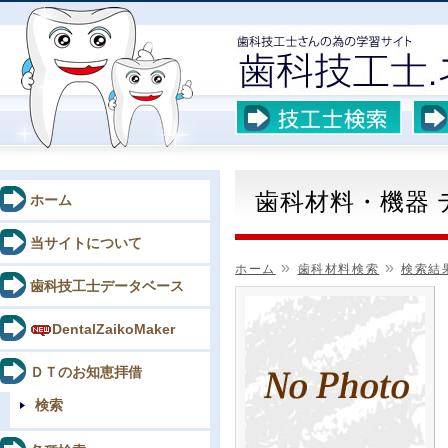
歯科材料・機器
ホーム
当サイトについて
»
»
ホーム
歯科材料検索
検索結
歯科技工士データベース
DentalZaikoMaker
ＤＴのお知恵拝借
検索