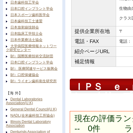
日本歯科技工学会
生物由
日本口腔インプラント学会
日本スポーツ歯科医学会
クラス
日本歯科技工士連盟
日本放射線技師会
提供企業所在地
〒
日本臨床工学技士会
日本作業療法士協会
電話・FAX
電
大学病院医療情報ネットワー
ク研究センター
紹介ページURL
財）国際医療技術交流財団
補足情報
日本口腔インプラント学会
財） 医療関連サービス振興会
財）口腔保健協会
財）ライオン歯科衛生研究所
ＩＰＳ ｅ．
ン オリーブ
【海 外】
Dental Laboratories
Association(U.K)
General Dental Council(U.K)
NADL(全米歯科技工所協会)
現在の評価ラン
Illinois Dental Laboratory
Association
-- 0件 ラン
Denturists Association of