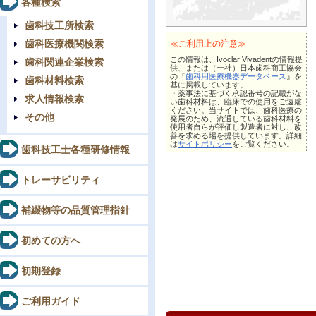
各種検索
歯科技工所検索
歯科医療機関検索
≪ご利用上の注意≫
この情報は、Ivoclar Vivadentの情報提
歯科関連企業検索
供、または（一社）日本歯科商工協会
の『
歯科用医療機器データベース
』を
歯科材料検索
基に掲載しています。
・薬事法に基づく承認番号の記載がな
求人情報検索
い歯科材料は、臨床での使用をご遠慮
ください。当サイトでは、歯科医療の
その他
発展のため、流通している歯科材料を
使用者自らが評価し製造者に対し、改
善を求める場を提供しています。詳細
は
サイトポリシー
をご覧ください。
歯科技工士各種研修情報
トレーサビリティ
補綴物等の品質管理指針
初めての方へ
初期登録
ご利用ガイド