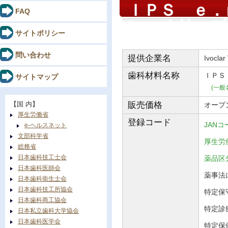
ＩＰＳ ｅ．
FAQ
ン オリーブ
サイトポリシー
問い合わせ
提供企業名
Ivoclar
歯科材料
名称
ＩＰＳ
サイトマップ
(一般
【国 内】
販売価格
オープ
厚生労働省
登録コード
JANコ
e-ヘルスネット
文部科学省
厚生労働
総務省
日本歯科技工士会
薬品
日本歯科医師会
薬事法に
日本歯科衛生士会
日本歯科技工所協会
特定保守
日本歯科商工協会
特定診
日本私立歯科大学協会
日本歯科医学会
特定保