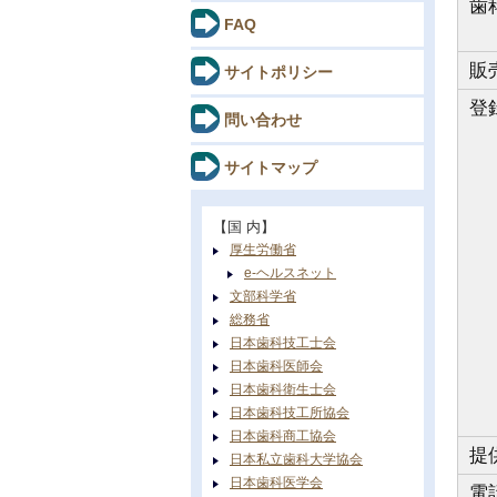
歯
FAQ
販
サイトポリシー
登
問い合わせ
サイトマップ
【国 内】
厚生労働省
e-ヘルスネット
文部科学省
総務省
日本歯科技工士会
日本歯科医師会
日本歯科衛生士会
日本歯科技工所協会
日本歯科商工協会
提
日本私立歯科大学協会
日本歯科医学会
電