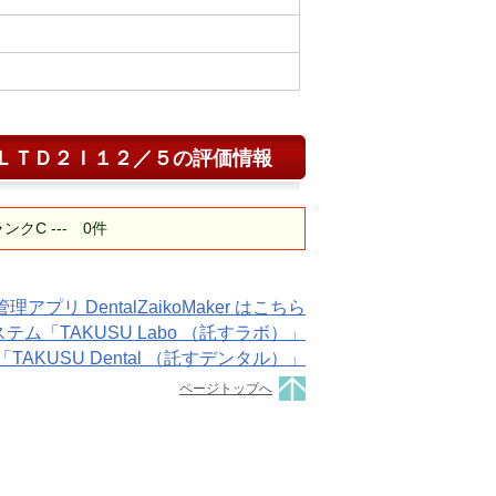
ＬＴＤ２Ｉ１２／５
の評価情報
C --- 0件
プリ DentalZaikoMaker はこちら
「TAKUSU Labo （託すラボ）」
KUSU Dental （託すデンタル）」
ページトップへ