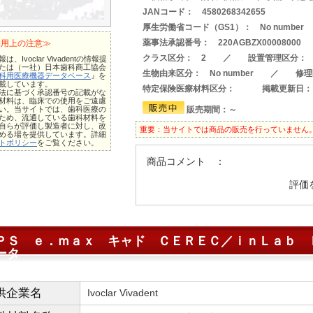
JANコード： 4580268342655
厚生労働省コード（GS1）： No number
薬事法承認番号： 220AGBZX0000800
利用上の注意≫
クラス区分： 2 ／ 設置管理区分： 
は、Ivoclar Vivadentの情報提
たは（一社）日本歯科商工協会
生物由来区分： No number ／ 修理
科用医療機器データベース
』を
載しています。
特定保険医療材料区分：
掲載更新日：
法に基づく承認番号の記載がな
材料は、臨床での使用をご遠慮
い。当サイトでは、歯科医療の
販売期間：～
ため、流通している歯科材料を
自らが評価し製造者に対し、改
重要：当サイトでは商品の販売を行っていません
める場を提供しています。詳細
トポリシー
をご覧ください。
商品コメント ：
評価
ＰＳ ｅ．ｍａｘ キャド ＣＥＲＥＣ／ｉｎＬａｂ 
ータ
供企業名
Ivoclar Vivadent