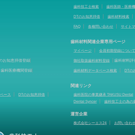
歯科技工士検索
歯科医師・医療
DTのお知恵拝借
歯科材料検索
FAQ
各種問い合わせ
サイト
歯科材料関連企業専用ページ
マイページ
会員初期登録につい
Tのお知恵拝借登録
歯科材料評
御社取扱歯科材料登録
歯科医療機関登録
歯科材料データベース検索
DTの
関連リンク
ベース
DTのお知恵拝借
歯科医院の事業継承 TAKUSU Dental
Dental Syncer
歯科技工士の為の
運営企業
株式会社シーエス24
お問い合わ