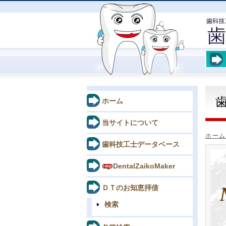
ホーム
当サイトについて
ホーム
歯科技工士データベース
DentalZaikoMaker
ＤＴのお知恵拝借
検索