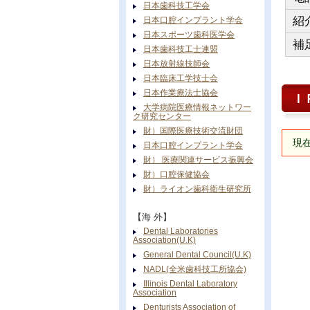
日本歯科技工学会
紹
日本口腔インプラント学会
日本スポーツ歯科医学会
補
日本歯科技工士連盟
日本放射線技師会
日本臨床工学技士会
日本作業療法士協会
Ｉ
大学病院医療情報ネットワー
ク研究センター
財）国際医療技術交流財団
現在
日本口腔インプラント学会
財） 医療関連サービス振興会
財）口腔保健協会
財）ライオン歯科衛生研究所
【海 外】
Dental Laboratories
Association(U.K)
General Dental Council(U.K)
NADL(全米歯科技工所協会)
Illinois Dental Laboratory
Association
Denturists Association of