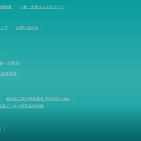
機関検索
一般・患者さんのログイン
マップ
お問い合わせ
て
価への返信
お知恵拝借
歯科技工所の事業継承 TAKUSU Labo
最新ビジネス研究会Web版
せ