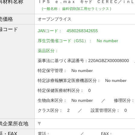
科材料
名称
ＩＰＳ ｅ．ｍａｘ キャド ＣＥＲＥＣ／ｉｎＬ
(一般名称： 歯科切削加工用セラミックス )
売価格
オープンプライス
録コード
JANコード： 4580268342655
厚生労働省コード（GS1）： No number
薬品区分：
薬事法に基づく承認番号：220AGBZX0000800
特定保守管理： No number
特定診療報酬算定医療機器区分： No number
特定保健医療材料区分： 0
生物由来区分： No number ／ 修理区分：
クラス区分： 2 ／ 設置管理区分： 0
供企業所在地
〒
話・FAX
電話： ／ FAX：