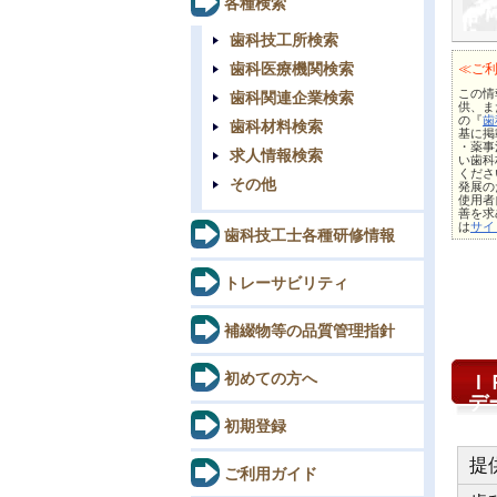
各種検索
歯科技工所検索
歯科医療機関検索
≪ご
この情報
歯科関連企業検索
供、ま
の『
歯
歯科材料検索
基に掲
・薬事
求人情報検索
い歯科
くださ
その他
発展の
使用者
善を求
は
サイ
歯科技工士各種研修情報
トレーサビリティ
補綴物等の品質管理指針
初めての方へ
Ｉ
デ
初期登録
提
ご利用ガイド