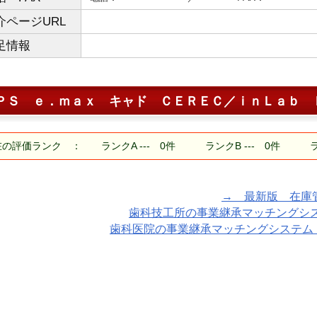
介ページURL
足情報
ＰＳ ｅ．ｍａｘ キャド ＣＥＲＥＣ／ｉｎＬａｂ 
の評価ランク ： ランクA --- 0件 ランクB --- 0件 ランク
→ 最新版 在庫管理ア
歯科技工所の事業継承マッチングシステム
歯科医院の事業継承マッチングシステム「TA