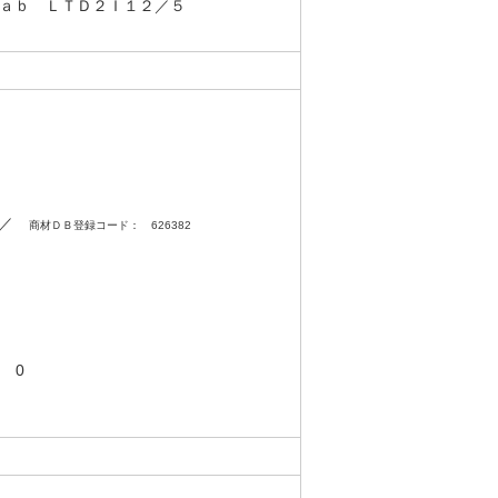
ａｂ ＬＴＤ２Ｉ１２／５
0 ／
商材ＤＢ登録コード： 626382
 0