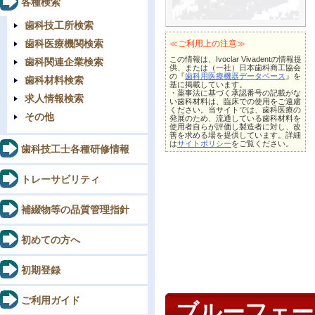
各種検索
歯科技工所検索
歯科医療機関検索
≪ご利用上の注意≫
この情報は、Ivoclar Vivadentの情報提
歯科関連企業検索
供、または（一社）日本歯科商工協会
の『
歯科用医療機器データベース
』を
歯科材料検索
基に掲載しています。
・薬事法に基づく承認番号の記載がな
求人情報検索
い歯科材料は、臨床での使用をご遠慮
ください。当サイトでは、歯科医療の
その他
発展のため、流通している歯科材料を
使用者自らが評価し製造者に対し、改
善を求める場を提供しています。詳細
は
サイトポリシー
をご覧ください。
歯科技工士各種研修情報
トレーサビリティ
補綴物等の品質管理指針
初めての方へ
初期登録
ご利用ガイド
ブルーフェ