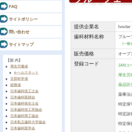
提供企業デー
FAQ
サイトポリシー
提供企業名
Ivoclar
問い合わせ
歯科材料
名称
ブルー
(一般
サイトマップ
販売価格
オープ
【国 内】
登録コード
JANコ
厚生労働省
e-ヘルスネット
厚生労働
文部科学省
薬品
総務省
日本歯科技工士会
薬事法に
日本歯科医師会
日本歯科衛生士会
特定保
日本歯科技工所協会
特定診
日本歯科商工協会
日本私立歯科大学協会
特定保
日本歯科医学会