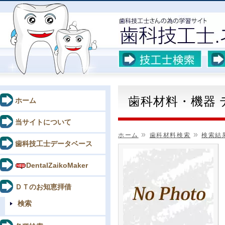
歯科材料・機器
ホーム
当サイトについて
»
»
ホーム
歯科材料検索
検索結
歯科技工士データベース
DentalZaikoMaker
ＤＴのお知恵拝借
検索