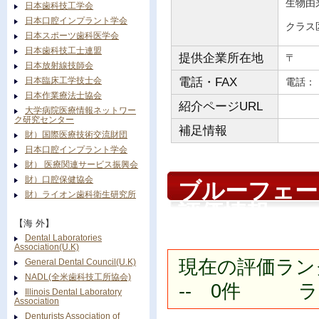
生物由
日本歯科技工学会
日本口腔インプラント学会
クラス
日本スポーツ歯科医学会
日本歯科技工士連盟
提供企業所在地
〒
日本放射線技師会
日本臨床工学技士会
電話・FAX
電
日本作業療法士協会
紹介ページURL
大学病院医療情報ネットワー
ク研究センター
補足情報
財）国際医療技術交流財団
日本口腔インプラント学会
財） 医療関連サービス振興会
財）口腔保健協会
ブルーフェー
財）ライオン歯科衛生研究所
評価情報
【海 外】
Dental Laboratories
Association(U.K)
現在の評価ラン
General Dental Council(U.K)
NADL(全米歯科技工所協会)
-- 0件 ラン
Illinois Dental Laboratory
Association
Denturists Association of