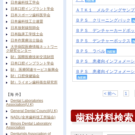
日本歯科技工学会
日本口腔インプラント学会
ＡＴＫ１ メルティングサンプ
日本スポーツ歯科医学会
ＢＰＳ クリーニングバック
日本歯科技工士連盟
日本放射線技師会
ＢＰＳ デンチャーカードボッ
日本臨床工学技士会
日本作業療法士協会
ＢＰＳ デンチャーボックス
大学病院医療情報ネットワー
ク研究センター
ＢＰＳ ラベル
財）国際医療技術交流財団
ＢＰＳ 患者向インフォメーシ
日本口腔インプラント学会
財） 医療関連サービス振興会
ＢＰＳ 患者向インフォメーシ
財）口腔保健協会
財）ライオン歯科衛生研究所
< 前へ
1
【海 外】
Dental Laboratories
Association(U.K)
General Dental Council(U.K)
歯科材料検
NADL(全米歯科技工所協会)
Illinois Dental Laboratory
Association
Denturists Association of