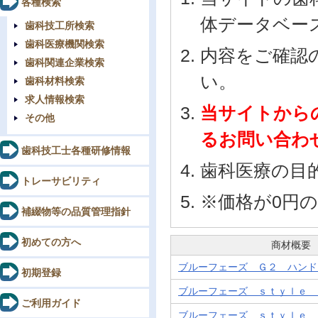
各種検索
体データベー
歯科技工所検索
歯科医療機関検索
内容をご確認
歯科関連企業検索
い。
歯科材料検索
求人情報検索
当サイトから
その他
るお問い合わ
歯科技工士各種研修情報
歯科医療の目
トレーサビリティ
※価格が0円
補綴物等の品質管理指針
初めての方へ
商材概要
ブルーフェーズ Ｇ２ ハンド
初期登録
ブルーフェーズ ｓｔｙｌｅ 
ご利用ガイド
ブルーフェーズ ｓｔｙｌｅ 