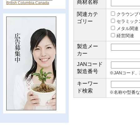
商材名称
British Columbia Canada
関連カテ
クラウンブ
ゴリー
セラミック
メタル関連
経営関連
製造メー
カー
JANコード
製造番号
※JANコード
キーワー
ド検索
※名称や型番な