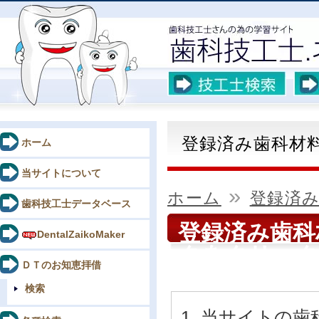
登録済み歯科材
ホーム
当サイトについて
»
ホーム
登録済
歯科技工士データベース
登録済み歯
DentalZaikoMaker
クをクリック
ＤＴのお知恵拝借
検索
当サイトの歯